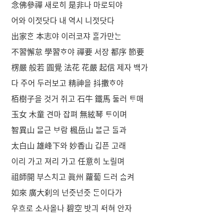
念佛參禪 새로히 是非나 마로되야
어와 이젓닷다 내 역시 니젓닷다
出家ᄒᆞᆫ 本志야 이러코쟈 ᄒᆞᆯ가만ᄂᆞᆫ
不習懈怠 學習ᄒᆞ야 禪要 서장 都序 節要
楞嚴 般若 圓覺 法花 花嚴 起信 제자 백가
다 주어 두러보고 精神을 抖擻ᄒᆞ야
栢樹子을 것거 쥐고 石牛 鐵馬 둘러 ᄐᆞ매
玉女 木童 견마 잡펴 無絃琴 ᄐᆞ이며
智異山 ᄆᆞᆯ근 ᄇᆞ람 楓岳山 ᄇᆞᆯ근 ᄃᆞᆯ과
太白山 雄峰下와 妙香山 깁픈 고래
이리 가고 져리 가고 任意히 노릴며
祖師開 부스치고 眞州 蘿蔔 드러 ᄉᆞᆷ켜
如來 廣大刹의 넌즛넌즛 ᄃᆞᆫ이다가
우흐로 소사올나 碧空 밧긔 ᄯᅥ혀 안자