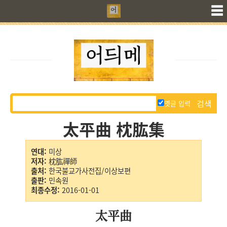
☰
옛글 입력
太平曲 枕肱集
연대:
미상
저자:
枕肱禪師
출처:
한국불교가사전집/이상보편
출판:
민속원
최종수정:
2016-01-01
太平曲