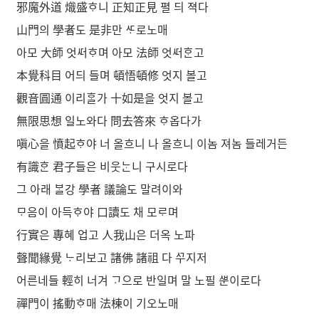
邪魔外道 熾盛ᄒᆞ니 正知正見 펼 듸 젹다
山門의 學者도 是非만 ᄯᆞ로노매
아모 大師 엇ᄯᅥᄒᆞ며 아모 法師 엇ᄯᅥᄒᆞᆫ고
本覺科目 어듸 들며 頓悟頓修 엇지 볼고
觀音圓通 이리ᄒᆞᆯ가 十如是을 엇지 볼고
無限思想 일노와다 問去答來 ᄒᆞ옵다가
嗔心을 憤起ᄒᆞ야 너 올흐니 나 올흐니 이놈 져놈 들레거든
有識ᄒᆞᆫ 君子들은 비웃ᄂᆞᆫ니 구시로다
그 아래 ᄇᆞᆯ강 學者 議論도 말려이와
ᄆᆞ음이 아득ᄒᆞ야 口讀도 채 모ᄅᆞ며
行實은 專혜 업고 人我山은 더옥 노파
聲聞緣覺 ᄂᆞ리보고 諸佛 諸祖 다 ᄭᅮ지저
어른네들 輕히 너겨 ᄀᆞ으로 반일며 말 노필 ᄲᅮᆫ이로다
禪門이 搖動ᄒᆞ매 法棟이 기오노매