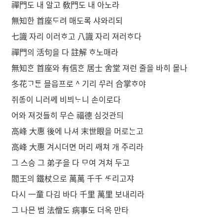
禪門도 내 알고 敎門도 내 아노라
無知한 首座ᄃᆞ려 매도록 샤와리되
七識 자리 이러ᄒᆞ고 八識 자리 져러ᄒᆞ다
禪門의 活句을 다 註解 ᄒᆞ노매라
無知ᄒᆞᆫ 首座와 有信ᄒᆞᆫ 居士 舍堂 져런 줄을 바히 몰나
冬花ᄀᆞᄐᆞᆫ 믈읍프로 ^ 기리 ᄭᅮ러 合掌ᄒᆞ야
쥐ᄯᅩᆼ이 니러ᄭᅦ 비븨ᄂᆞ니 손이로다
어와 져것들히 무슨 福德 심것관듸
高峰 大惠 後에 나셔 末世眼을 머로ᄂᆞᆫ고
高峰 大惠 겨시더면 머리 ᄭᅢ쳐 개 주리라
그 스승 그 弟子을 다 ᄆᆞ여 겨쳐 두고
閻王의 鐵杖으로 萬萬 千千 ᄯᆞ리고쟈
다시 一童 다김 바다 千里 萬里 보내리라
그 나믄 범 法僧도 病事도 더옥 만타