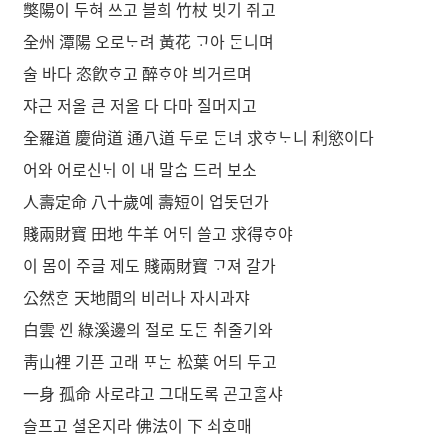
獘陽이 두혀 쓰고 블희 竹杖 빗기 쥐고
全州 潭陽 오로ᄂᆞ려 黃花 ᄀᆞ아 ᄃᆞᆫ니며
술 바다 恣飮ᄒᆞ고 醉ᄒᆞ야 븨거르며
쟈근 저올 큰 저올 다 다마 질머지고
全羅道 慶尙道 通八道 두로 ᄃᆞᆫ녀 求ᄒᆞᄂᆞ니 利慾이다
어와 어로신ᄂᆡ 이 내 말ᄉᆞᆷ 드러 보소
人壽定命 八十歲예 壽短이 업돗던가
賤兩財寶 田地 牛羊 어ᄃᆡ 쓸고 求得ᄒᆞ야
이 몸이 주글 제도 賤兩財寶 ᄀᆞ져 갈가
公然ᄒᆞᆫ 天地間의 비러나 자시과쟈
白雲 ᄭᅵᆫ 綠溪邊의 절로 도ᄃᆞᆫ 취줄기와
靑山裡 기픈 고래 ᄑᆞᄂᆞᆫ 松葉 어듸 두고
一身 孤命 사로랴고 그대도록 곤고ᄒᆞᆯ샤
슬프고 셜온지라 佛法이 下 쇠호매