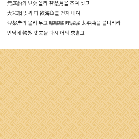
無底船의 넌즛 올라 智慧月을 조쳐 싯고
大悲網 빗ᄭᅵ 펴 欲海魚를 건져 내여
涅槃岸의 올려 두고 囉囉囉 哩羅羅 太平曲을 블니리라
번님네 物外 丈夫을 다시 어듸 求ᄒᆞᆯ고