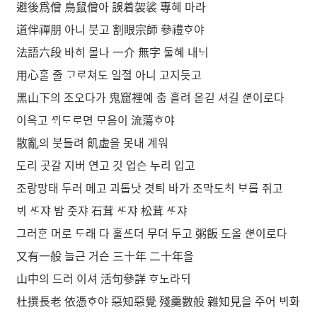
避後爲僧 鳥鼠僧아 誤着袈裟 專혜 마라
道伴禪朋 아니 붓고 割眼宗師 參禮ᄒᆞ야
法語六段 바히 몰나 一介 無字 둘혜 내ᄂᆡ
用心ᄒᆞᆯ 줄 ᄀᆞᄅᆞ쳐도 일졀 아니 고지듯고
黑山下의 조오다가 鬼窟裡예 춤 흘려 옫긷 셔길 ᄲᅮᆫ이로다
이윽고 ᄭᆡᄃᆞᄅᆞ면 ᄆᆞ음이 流蕩ᄒᆞ야
散亂의 붓들려 飢虛을 못내 계워
도리 곳갈 지버 연고 깃 업슨 누리 입고
조랑망태 두러 메고 괴톱낫 겻틔 바가 조막도ᄎᆡ ᄇᆞ릅 쥐고
ᄇᆡ ᄯᆞ쟈 밤 줏쟈 石茸 ᄯᆞ쟈 松茸 ᄯᆞ쟈
그러ᄒᆞᆫ 머로 ᄃᆞ래 다 훌ᄯᅳ더 무더 두고 粥飯 도올 ᄲᅮᆫ이로다
又有一般 늘근 거슨 三十年 二十年을
山中의 드러 이셔 活句參詳 ᄒᆞ노라ᄃᆡ
杜撰長老 依憑ᄒᆞ야 惡知惡覺 殘羹數般 雜知見을 주어 ᄇᆡ화