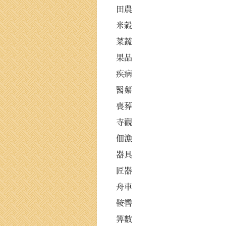
田農
米穀
菜蔬
果品
疾病
醫藥
喪葬
寺觀
佃漁
器具
匠器
舟車
鞍轡
筭數