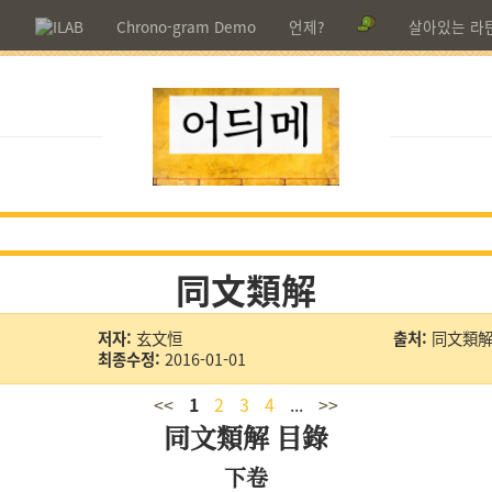
기
Chrono-gram Demo
언제?
살아있는 라
同文類解
저자:
玄文恒
출처:
同文類
최종수정:
2016-01-01
<<
1
2
3
4
>>
同文類解 目錄
下卷