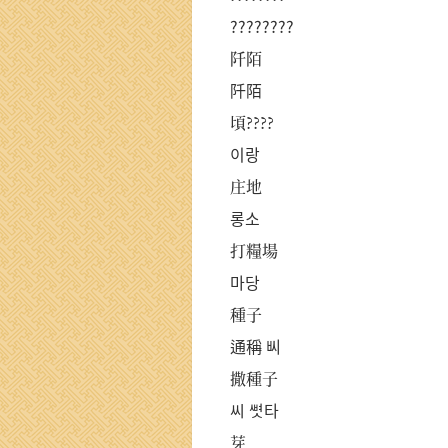
????????
阡陌
阡陌
頃????
이랑
庄地
롱소
打糧場
마당
種子
通稱 ᄡᅵ
撒種子
씨 ᄲᅧᆺ타
芽