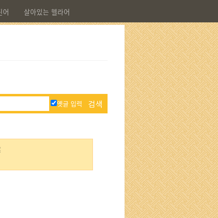
틴어
살아있는 헬라어
옛글 입력
解