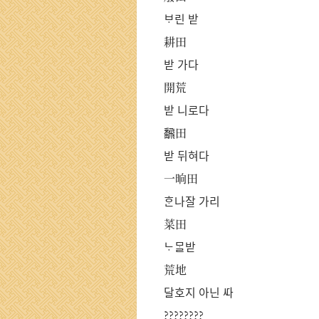
ᄇᆞ린 받
耕田
받 가다
開荒
받 니로다
飜田
받 뒤혀다
一晌田
ᄒᆞᆫ나잘 가리
菜田
ᄂᆞᄆᆞᆯ받
荒地
달호지 아닌 ᄯᅡ
????????