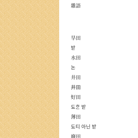
雜語
旱田
받
水田
논
井田
井田
好田
됴ᄒᆞᆫ 받
薄田
됴티 아닌 받
廢田