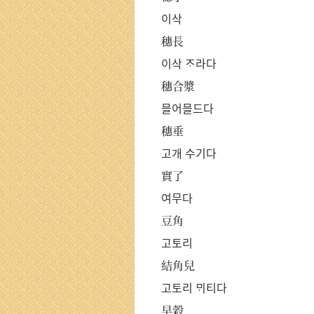
이삭
穗長
이삭 ᄌᆞ라다
穗合漿
믈어믈드다
穗垂
고개 수기다
實了
여무다
豆角
고토리
結角兒
고토리 ᄆᆡ티다
早穀