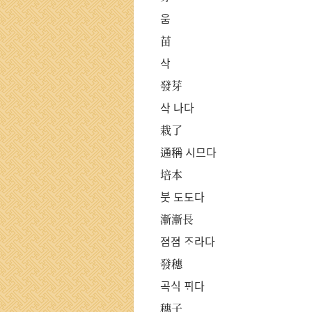
움
苗
삭
發芽
삭 나다
栽了
通稱 시므다
培本
붓 도도다
漸漸長
졈졈 ᄌᆞ라다
發穗
곡식 ᄑᆡ다
穗子