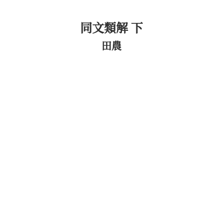
同文類解 下
田農