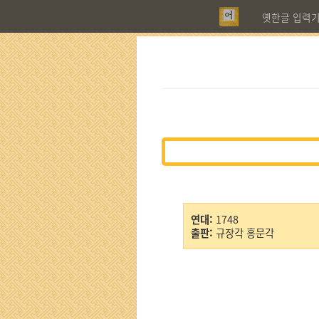
옛한글 입력
연대:
1748
출판:
규장각 홍문각