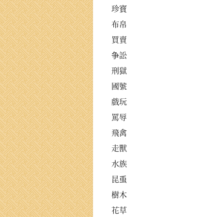
珍寶
布帛
買賣
争訟
刑獄
國號
戲玩
罵辱
飛禽
走獸
水族
昆䖝
樹木
花草